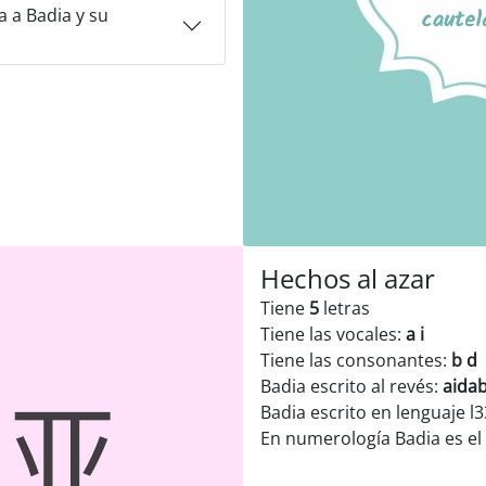
 a Badia y su
Hechos al azar
Tiene
5
letras
Tiene las vocales:
a i
Tiene las consonantes:
b d
Badia escrito al revés:
aida
Badia escrito en lenguaje l
En numerología Badia es e