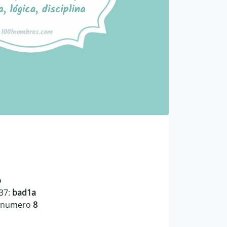
b
337:
bad1a
l numero
8