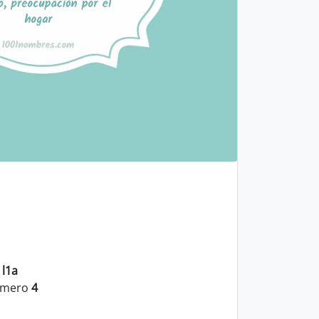
:
l1a
numero
4