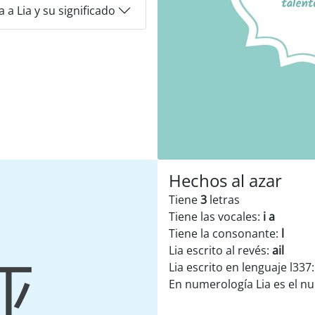
a Lia y su significado
Hechos al azar
Tiene
3
letras
Tiene las vocales:
i a
Tiene la consonante:
l
Lia escrito al revés:
ail
Lia escrito en lenguaje l337
En numerología Lia es el 