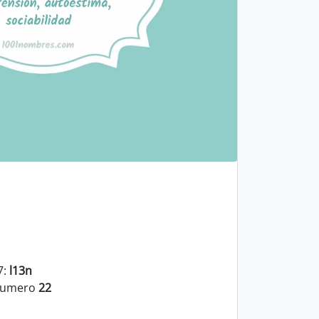
7:
l13n
 numero
22