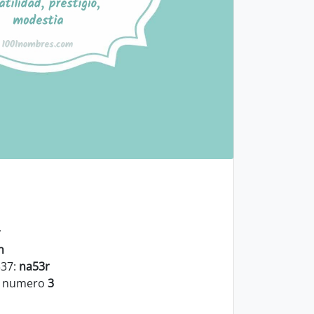
r
n
337:
na53r
el numero
3