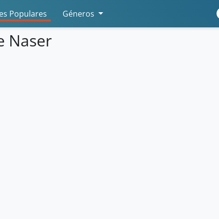
s Populares
Géneros
e Naser