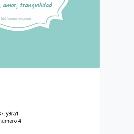
37:
y3ra1
l numero
4