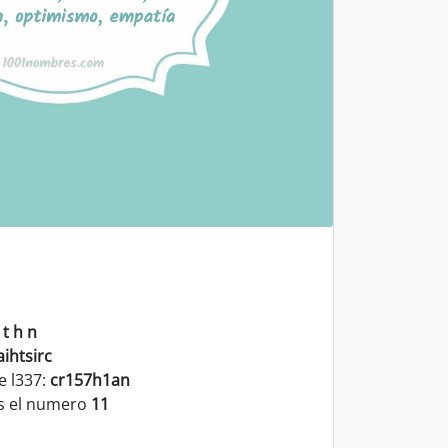
 t h n
aihtsirc
e l337:
cr157h1an
es el numero
11