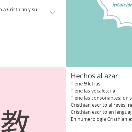
 a Cristhian y su
Hechos al azar
Tiene
9
letras
Tiene las vocales:
i a
Tiene las consonantes:
c r s
Cristhian escrito al revés:
n
Cristhian escrito en lenguaj
En numerología Cristhian 