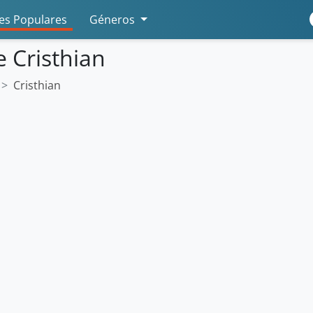
s Populares
Géneros
 Cristhian
Cristhian