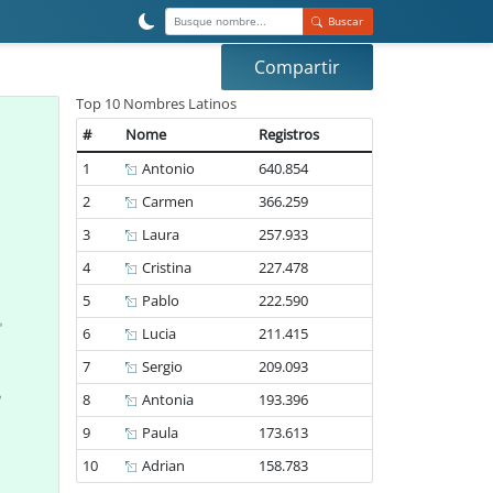
Buscar
Compartir
Top 10 Nombres Latinos
#
Nome
Registros
1
Antonio
640.854
2
Carmen
366.259
3
Laura
257.933
4
Cristina
227.478
5
Pablo
222.590
6
Lucia
211.415
7
Sergio
209.093
8
Antonia
193.396
9
Paula
173.613
10
Adrian
158.783