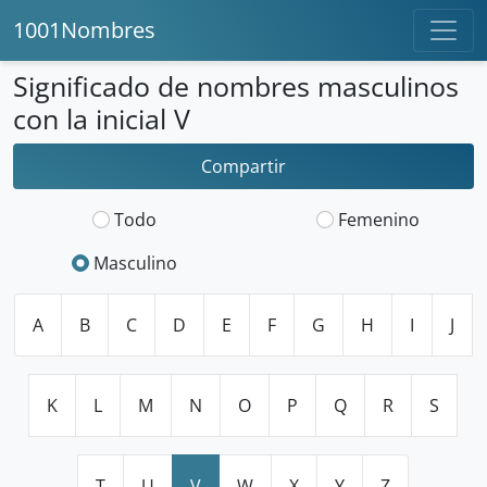
1001Nombres
Significado de nombres masculinos
con la inicial V
Compartir
Todo
Femenino
Masculino
A
B
C
D
E
F
G
H
I
J
K
L
M
N
O
P
Q
R
S
T
U
V
W
X
Y
Z