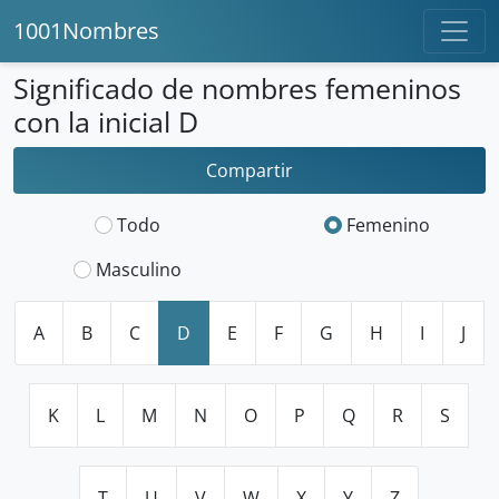
1001Nombres
Significado de nombres femeninos
con la inicial D
Compartir
Todo
Femenino
Masculino
A
B
C
D
E
F
G
H
I
J
K
L
M
N
O
P
Q
R
S
T
U
V
W
X
Y
Z