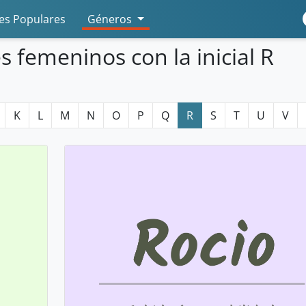
s Populares
Géneros
 femeninos con la inicial R
K
L
M
N
O
P
Q
R
S
T
U
V