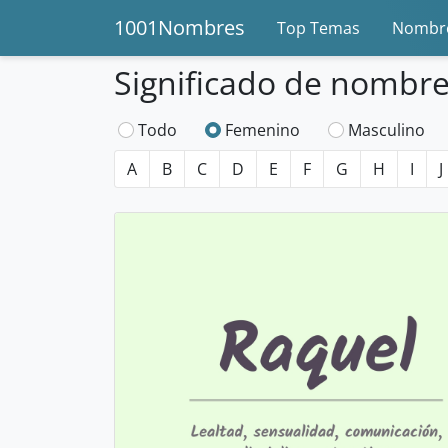
1001Nombres
Top Temas
Nombre
Significado de nombres
Todo
Femenino
Masculino
A
B
C
D
E
F
G
H
I
J