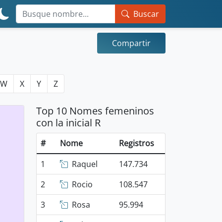
Buscar
Compartir
W
X
Y
Z
Top 10 Nomes femeninos
con la inicial R
#
Nome
Registros
1
Raquel
147.734
2
Rocio
108.547
3
Rosa
95.994