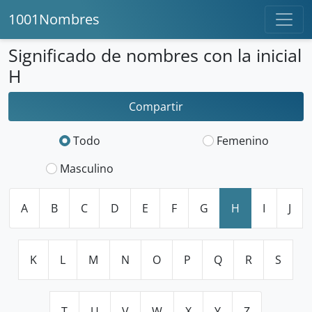
1001Nombres
Significado de nombres con la inicial
H
Compartir
Todo
Femenino
Masculino
A
B
C
D
E
F
G
H
I
J
K
L
M
N
O
P
Q
R
S
T
U
V
W
X
Y
Z