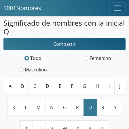
1001Nombres
Significado de nombres con la inicial
Q
Compartir
Todo
Femenino
Masculino
A
B
C
D
E
F
G
H
I
J
K
L
M
N
O
P
Q
R
S
T
U
V
W
X
Y
Z